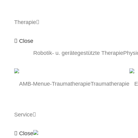
Therapie
Close
Robotik- u. gerätegestützte Therapie
Physi
Startseite
Traumatherapie
Jetzt anrufen
Kontakt
Facebook
Service
Instagram
Close