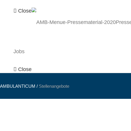
Close
Presse
Jobs
Close
AMBULANTICUM
/
Stellenangebote