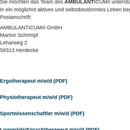
Sie möchten das Team des
AMBULANT
ICUM
unterst
®
in ein möglichst aktives und selbstbestimmtes Leben beg
Postanschrift:
AMBULANTICUM® GmbH
Marion Schrimpf
Leharweg 2
58313 Herdecke
Ergotherapeut m/w/d (PDF)
Physiotherapeut m/w/d (PDF)
Sportwissenschaftler m/w/d (PDF)
Logopäde/Sprachtherapeut m/w/d (PDF)