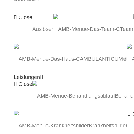
Close
Auslöser
Team
AMBULANTICUM®
Leistungen
Close
Behandl
C
Krankheitsbilder