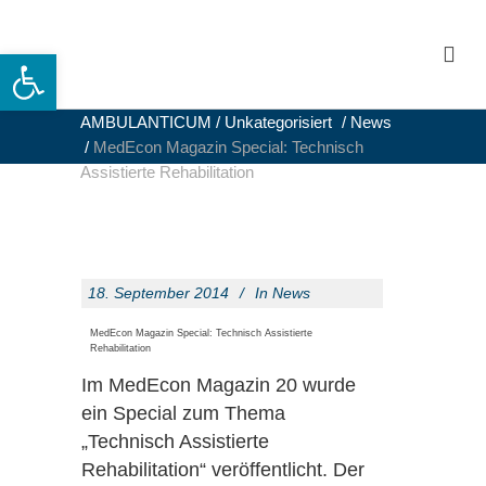
Open toolbar
AMBULANTICUM
/
Unkategorisiert
/
News
/
MedEcon Magazin Special: Technisch
Assistierte Rehabilitation
18. September 2014
In
News
MedEcon Magazin Special: Technisch Assistierte
Rehabilitation
Im MedEcon Magazin 20 wurde
ein Special zum Thema
„Technisch Assistierte
Rehabilitation“ veröffentlicht. Der