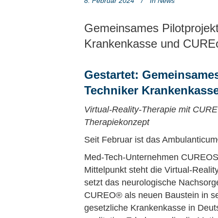
8. Februar 2024
In
News
Gemeinsames Pilotprojek
Krankenkasse und CUREo
Gestartet: Gemeinsames
Techniker Krankenkass
Virtual-Reality-Therapie mit CURE
Therapiekonzept
Seit Februar ist das Ambulanticu
Med-Tech-Unternehmen CUREOSITY
Mittelpunkt steht die Virtual-Real
setzt das neurologische Nachsor
CUREO® als neuen Baustein in sei
gesetzliche Krankenkasse in Deuts