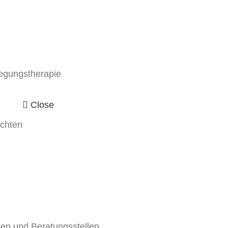
egungstherapie
Close
ichten
en und Beratungsstellen