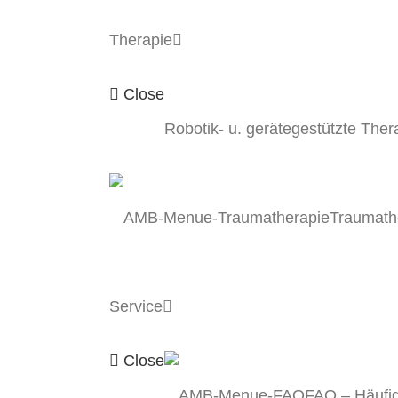
Therapie
Close
Robotik- u. gerätegestützte Ther
Traumath
Service
Close
FAQ – Häufig