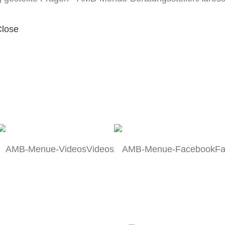
lose
Videos
Fa