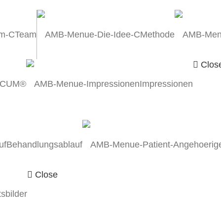
Team
Methode
Clos
ICUM®
Impressionen
Behandlungsablauf
Close
sbilder