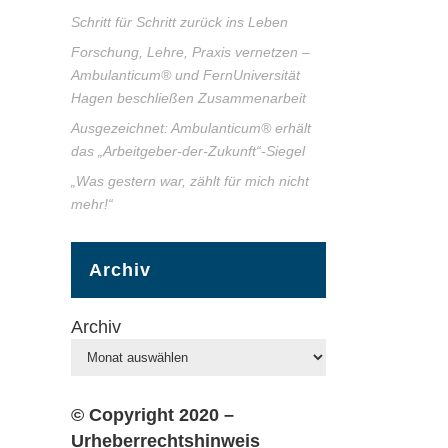
Schritt für Schritt zurück ins Leben
Forschung, Lehre, Praxis vernetzen –
Ambulanticum® und FernUniversität
Hagen beschließen Zusammenarbeit
Ausgezeichnet: Ambulanticum® erhält
das „Arbeitgeber-der-Zukunft“-Siegel
„Was gestern war, zählt für mich nicht
mehr!“
Archiv
Archiv
© Copyright 2020 –
Urheberrechtshinweis