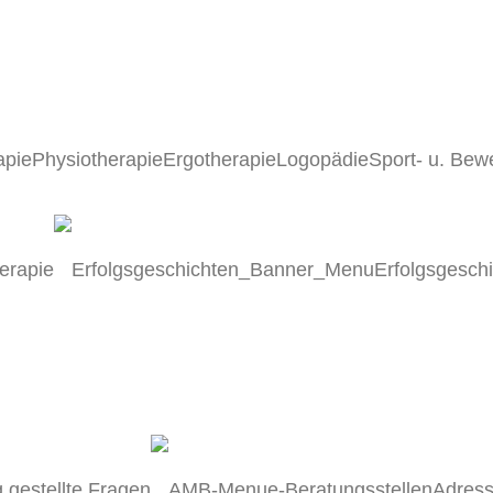
apie
Physiotherapie
Ergotherapie
Logopädie
Sport- u. Bew
erapie
Erfolgsgesch
 gestellte Fragen
Adress