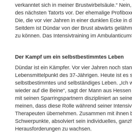
verkanntet sich in meiner Brustwirbelsäule.“ Nein
des nächsten Tatorts vor. Der ehemalige Profibox
Die, die vor vier Jahren in einer dunklen Ecke in
Seitdem ist Dündar von der Brust abwärts gelähmt
zu können. Das Intensivtraining im Ambulanticum®
Der Kampf um ein selbstbestimmtes Leben
Dündar ist ein Kämpfer. Vor vier Jahren noch sta
Lebensmittelpunkt des 37-Jährigen. Heute ist es 
selbstbestimmtes und selbständiges Leben. „Ich
Startseite
wieder auf die Beine“, sagt der Mann aus Hessen m
mit seinen Sparringspartnern diszipliniert an sein
Jetzt anrufen
meinen, dass diese Rolle während seiner Intensi
Kontakt
Therapeuten übernehmen. Zusammen mit ihnen be
Schwerpunkte, absolviert sein individuelles, ganz
Facebook
Herausforderungen zu wachsen.