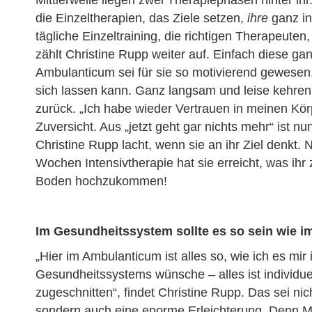
Mittlerweile liegen zwei Therapiephasen hinter ihr.
die Einzeltherapien, das Ziele setzen,
ihre
ganz in
tägliche Einzeltraining, die richtigen Therapeuten,
zählt Christine Rupp weiter auf. Einfach diese 
Ambulanticum sei für sie so motivierend gewesen,
sich lassen kann. Ganz langsam und leise kehren 
zurück. „Ich habe wieder Vertrauen in meinen Körp
Zuversicht. Aus „jetzt geht gar nichts mehr“ ist n
Christine Rupp lacht, wenn sie an ihr Ziel denkt.
Wochen Intensivtherapie hat sie erreicht, was ihr
Boden hochzukommen!
Im Gesundheitssystem sollte es so sein wie 
„Hier im Ambulanticum ist alles so, wie ich es mir
Gesundheitssystems wünsche – alles ist individuel
zugeschnitten“, findet Christine Rupp. Das sei ni
sondern auch eine enorme Erleichterung. Denn MS