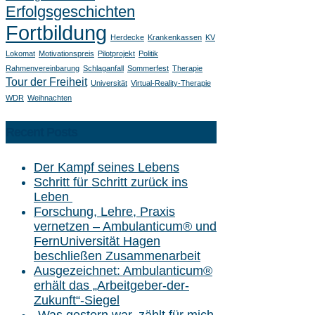
Erfolgsgeschichten
Fortbildung
Herdecke
Krankenkassen
KV
Lokomat
Motivationspreis
Pilotprojekt
Politik
Rahmenvereinbarung
Schlaganfall
Sommerfest
Therapie
Tour der Freiheit
Universität
Virtual-Reality-Therapie
WDR
Weihnachten
Recent Posts
Der Kampf seines Lebens
Schritt für Schritt zurück ins
Leben
Forschung, Lehre, Praxis
vernetzen – Ambulanticum® und
FernUniversität Hagen
beschließen Zusammenarbeit
Ausgezeichnet: Ambulanticum®
erhält das „Arbeitgeber-der-
Zukunft“-Siegel
„Was gestern war, zählt für mich