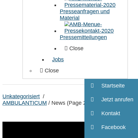
Presseanfragen und
Material
Pressemitteilungen
Close
Jobs
Close
Startseite
Unkategorisiert
/
Jetzt anrufen
AMBULANTICUM
/
News
(Page 2)
Kontakt
Facebook