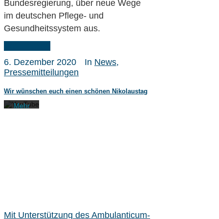
Bundesregierung, über neue Wege
im deutschen Pflege- und
Mit
Gesundheitssystem aus.
dem
Laden
Weiterlesen
des
Videos
6. Dezember 2020
In
News
,
akzeptieren
Pressemitteilungen
Sie die
Datenschutzerklärung
von
Wir wünschen euch einen schönen Nikolaustag
YouTube.
Mehr
erfahren
Video
laden
YouTube
immer
entsperren
Mit Unterstützung des Ambulanticum-