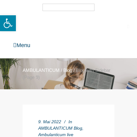
Deutsch
Open toolbar
Menu
AMBULANTICUM
/
Blog
/
Blog with Sidebar
(Page 9)
9. Mai 2022
In
AMBULANTICUM Blog
,
Ambulanticum live